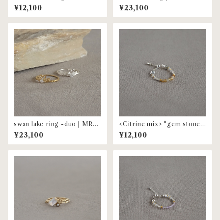
beaded ring | MR-153
¥12,100
¥23,100
swan lake ring -duo | MR-1
<Citrine mix> "gem stone"
55
beaded ring | MR-153
¥23,100
¥12,100