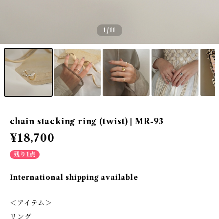
1
/11
chain stacking ring (twist) | MR-93
¥18,700
残り1点
International shipping available
＜アイテム＞
リング