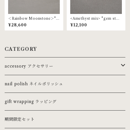
＜Rainbow Moonstone＞"g
<Amethyst mix> "gem ston
em stone" pearl ring | MR-
e" beaded ring | MR-153
¥28,600
¥12,100
97
CATEGORY
accessory アクセサリー
ring リング
nail polish ネイルポリッシュ
ピンキーリング
necklace ネックレス・チョーカー
gift wrapping ラッピング
pierce ピアス
期間限定セット