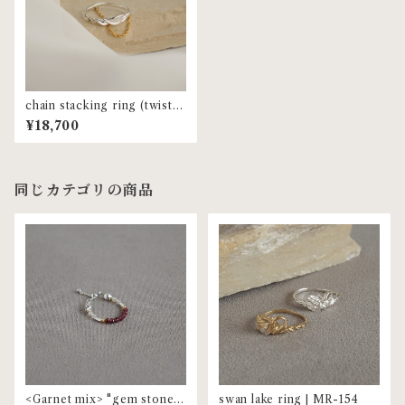
chain stacking ring (twist) |
MR-93
¥18,700
同じカテゴリの商品
<Garnet mix> "gem stone"
swan lake ring | MR-154