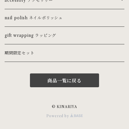
accessory アクセサリー
ring リング
nail polish ネイルポリッシュ
ピンキーリング
necklace ネックレス・チョーカー
gift wrapping ラッピング
pierce ピアス
期間限定セット
earring イヤリング
商品一覧に戻る
earcuff イヤーカフ
bracelet ブレスレット・バングル
© KINARIYA
Powered by
gem stone 天然石