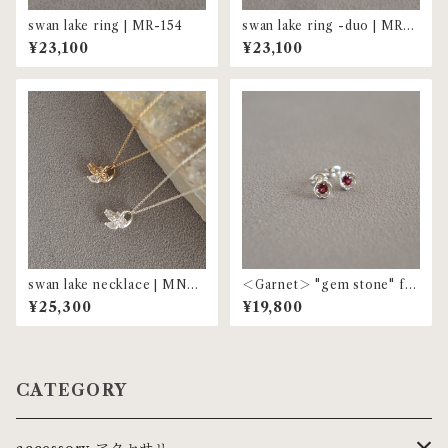
swan lake ring | MR-154
swan lake ring -duo | MR-1
55
¥23,100
¥23,100
swan lake necklace | MNL-
＜Garnet＞ "gem stone" flo
79
wer pierce | MP-71
¥25,300
¥19,800
CATEGORY