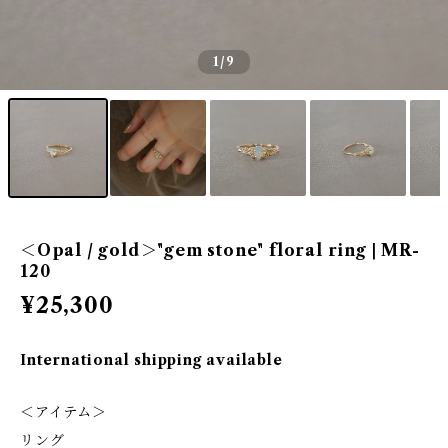
1
/9
＜Opal / gold＞"gem stone" floral ring | MR-
120
¥25,300
International shipping available
＜アイテム＞
リング