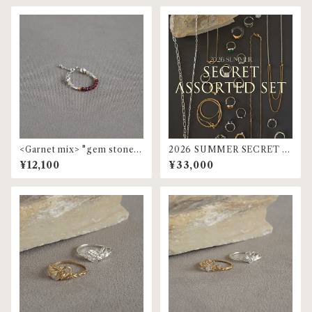
<Garnet mix> "gem stone"
2026 SUMMER SECRET A
beaded ring | MR-153
SSORTED SET
¥12,100
¥33,000