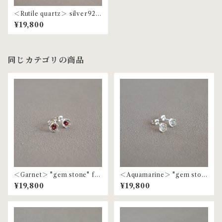
＜Rutile quartz＞ silver925
"gem stone" grain pierce |
¥19,800
MP-59
同じカテゴリの商品
＜Garnet＞ "gem stone" flo
＜Aquamarine＞ "gem ston
wer pierce | MP-71
e" flower pierce | MP-71
¥19,800
¥19,800