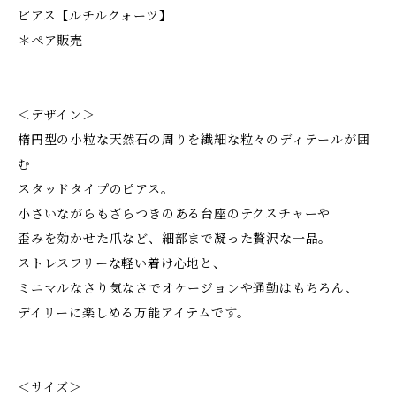
ピアス【ルチルクォーツ】
＊ペア販売
＜デザイン＞
楕円型の小粒な天然石の周りを繊細な粒々のディテールが囲
む
スタッドタイプのピアス。
小さいながらもざらつきのある台座のテクスチャーや
歪みを効かせた爪など、細部まで凝った贅沢な一品。
ストレスフリーな軽い着け心地と、
ミニマルなさり気なさでオケージョンや通勤はもちろん、
デイリーに楽しめる万能アイテムです。
＜サイズ＞