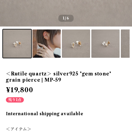
1
/6
＜Rutile quartz＞ silver925 "gem stone"
grain pierce | MP-59
¥19,800
残り1点
International shipping available
＜アイテム＞