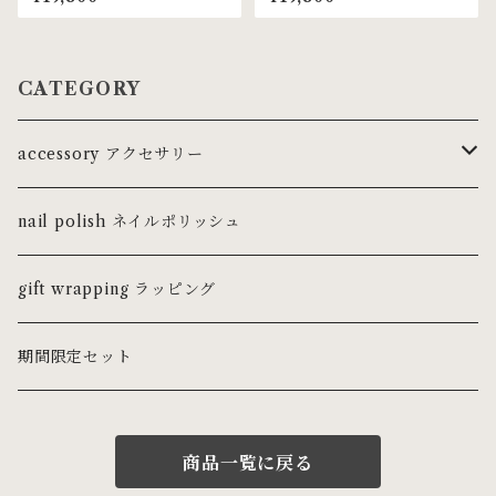
CATEGORY
accessory アクセサリー
ring リング
nail polish ネイルポリッシュ
ピンキーリング
necklace ネックレス・チョーカー
gift wrapping ラッピング
pierce ピアス
期間限定セット
earring イヤリング
商品一覧に戻る
earcuff イヤーカフ