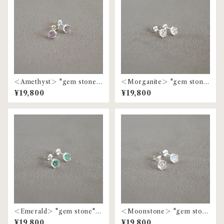
＜Amethyst＞ "gem stone"
＜Morganite＞ "gem ston
flower pierce | MP-71
e" flower pierce | MP-71
¥19,800
¥19,800
＜Emerald＞ "gem stone" fl
＜Moonstone＞ "gem ston
ower pierce | MP-71
e" flower pierce | MP-71
¥19,800
¥19,800