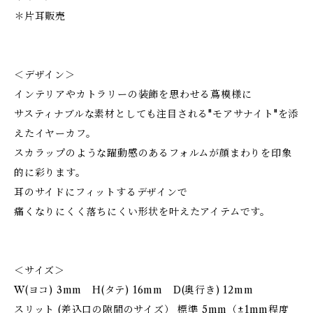
＊片耳販売
＜デザイン＞
インテリアやカトラリーの装飾を思わせる蔦模様に
サスティナブルな素材としても注目される"モアサナイト"を添
えたイヤーカフ。
スカラップのような躍動感のあるフォルムが顔まわりを印象
的に彩ります。
耳のサイドにフィットするデザインで
痛くなりにくく落ちにくい形状を叶えたアイテムです。
＜サイズ＞
W(ヨコ) 3mm H(タテ) 16mm D(奥行き) 12mm
スリット (差込口の隙間のサイズ） 標準 5mm（±1mm程度