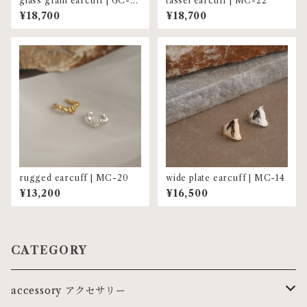
glass grain earcuff | GC-0
tassel earcuff | MC-22
6
¥18,700
¥18,700
rugged earcuff | MC-20
wide plate earcuff | MC-14
¥13,200
¥16,500
CATEGORY
accessory アクセサリー