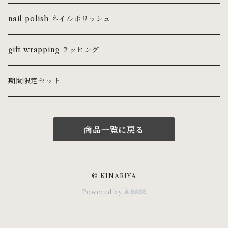
ring リング
nail polish ネイルポリッシュ
ピンキーリング
necklace ネックレス・チョーカー
gift wrapping ラッピング
pierce ピアス
期間限定セット
earring イヤリング
商品一覧に戻る
earcuff イヤーカフ
bracelet ブレスレット・バングル
© KINARIYA
Powered by
gem stone 天然石