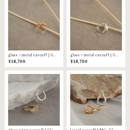
glass × metal earcuff | GC-
glass × metal earcuff | GC-
05 <gold>
05 <silver>
¥18,700
¥18,700