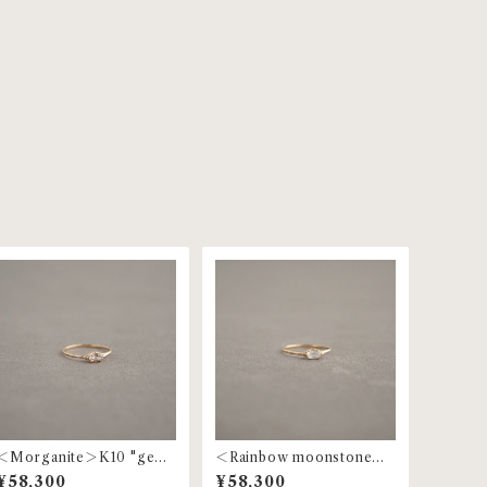
＜Morganite＞K10 "gem
＜Rainbow moonstone＞
stone"grain ring | MR-11
K10 "gem stone"grain rin
¥58,300
¥58,300