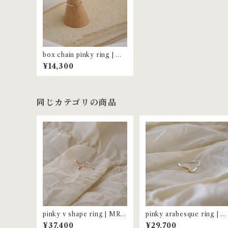
box chain pinky ring | MR
-102
¥14,300
同じカテゴリの商品
pinky v shape ring | MR-1
pinky arabesque ring | M
00-P
R-72-P
¥37,400
¥29,700