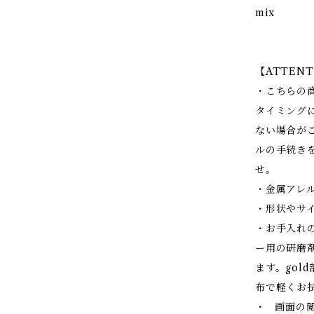
mix
【ATTENT
・こちらの
タイミング
ない場合が
ルの手続き
せ。
・金属アレ
・形状やサ
・お手入れの
ー用の研磨
ます。gol
布で軽くお
・ 画面の