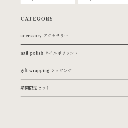
CATEGORY
accessory アクセサリー
ring リング
nail polish ネイルポリッシュ
ピンキーリング
necklace ネックレス・チョーカー
gift wrapping ラッピング
pierce ピアス
期間限定セット
earring イヤリング
earcuff イヤーカフ