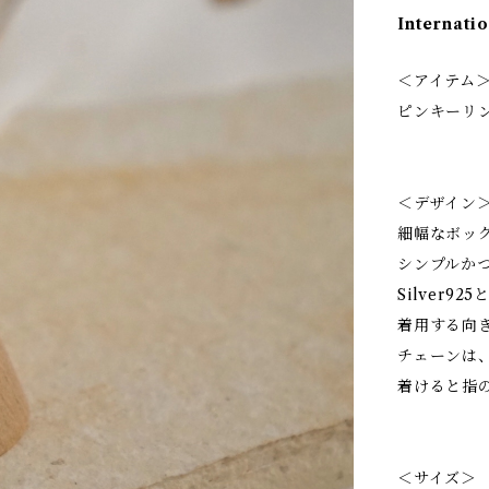
Internatio
＜アイテム
ピンキーリ
＜デザイン
細幅なボッ
シンプルか
Silver9
着用する向
チェーンは
着けると指
＜サイズ＞