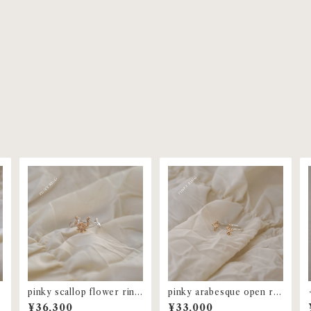
pinky scallop flower ring
pinky arabesque open rin
| MR-98-P
g | MR-81-P
¥36,300
¥33,000