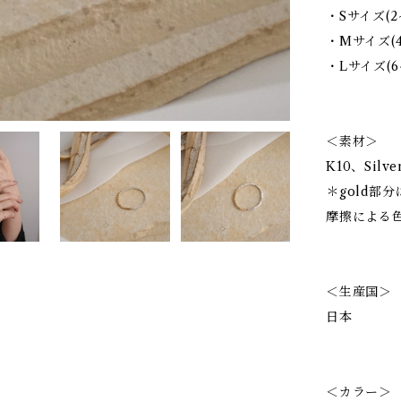
・Sサイズ(
・Mサイズ(
・Lサイズ(
＜素材＞
K10、Silve
＊gold部
摩擦による
＜生産国＞
日本
＜カラー＞