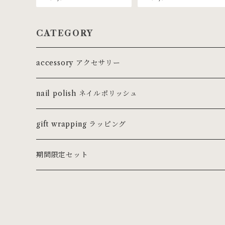
BL-38
MBL-38
CATEGORY
accessory アクセサリー
ring リング
nail polish ネイルポリッシュ
ピンキーリング
necklace ネックレス・チョーカー
gift wrapping ラッピング
pierce ピアス
期間限定セット
earring イヤリング
earcuff イヤーカフ