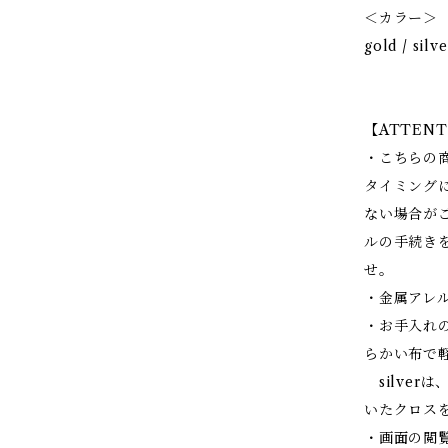
＜カラー＞
gold / silve
【ATTENT
・こちらの
タイミング
ない場合が
ルの手続き
せ。
・金属アレ
・お手入れの
らかい布で
silver
いたクロス
・画面の閲