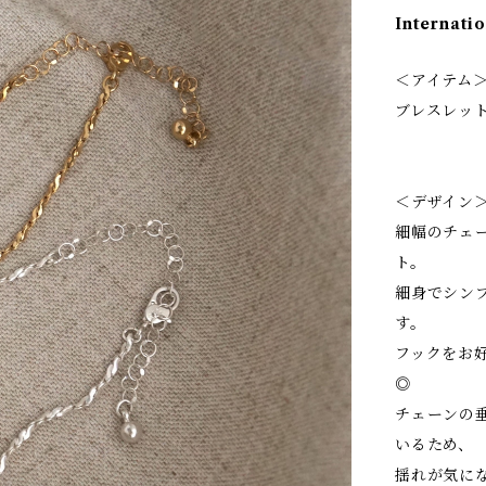
Internatio
＜アイテム
ブレスレッ
＜デザイン
細幅のチェ
ト。
細身でシン
す。
フックをお
◎
チェーンの
いるため、
揺れが気に