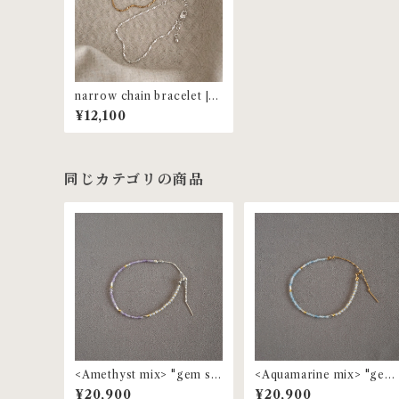
narrow chain bracelet |
MBL-34
¥12,100
同じカテゴリの商品
<Amethyst mix> "gem st
<Aquamarine mix> "gem
one" beaded bracelet | M
stone" beaded bracelet |
¥20,900
¥20,900