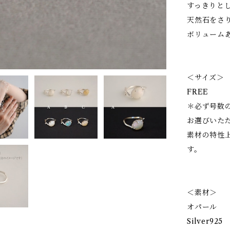
すっきりと
天然石をさ
ボリューム
＜サイズ＞
FREE
＊必ず号数
お選びいた
素材の特性
す。
＜素材＞
オパール
Silver925