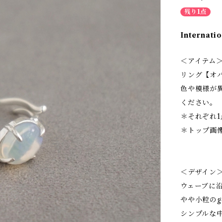
残り1点
Internatio
＜アイテム
リング【オ
色や模様が異
ください。
＊それぞれ
＊トップ画
＜デザイン
ウェーブに
やや小粒の
シンプルな