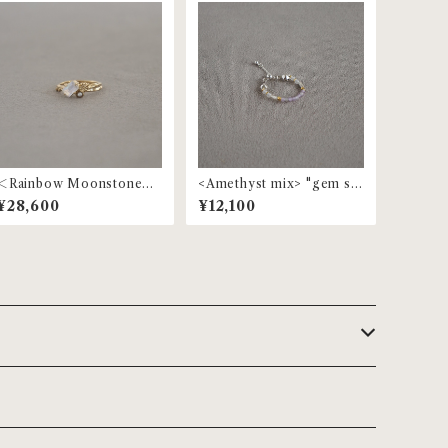
＜Rainbow Moonstone
<Amethyst mix> "gem st
＞"gem stone" pearl ring
one" beaded ring | MR-15
¥28,600
¥12,100
| MR-97
3