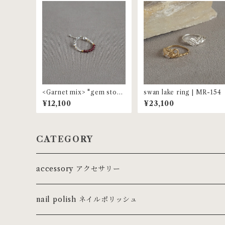
<Garnet mix> "gem ston
swan lake ring | MR-154
e" beaded ring | MR-153
¥12,100
¥23,100
CATEGORY
accessory アクセサリー
ring リング
nail polish ネイルポリッシュ