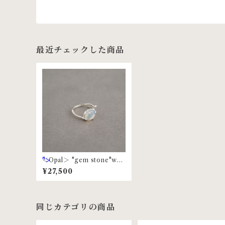
最近チェックした商品
">
＜Opal＞ "gem stone"wav
e ring | MR-75 <silver>
¥27,500
同じカテゴリの商品