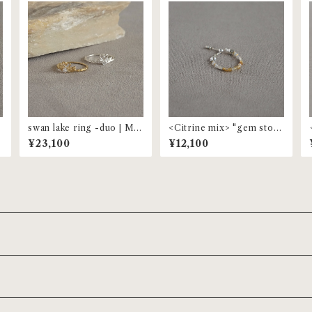
swan lake ring -duo | MR
<Citrine mix> "gem ston
-155
e" beaded ring | MR-153
¥23,100
¥12,100