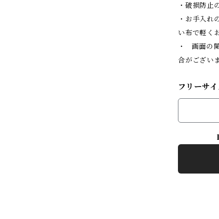
・破損防止
・お手入れ
い布で軽く
・ 画面の
合がござい
フリーサイズ