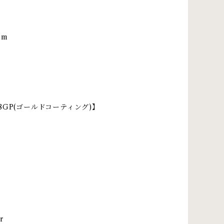
mm
 K18GP(ゴールドコーティング)】
r