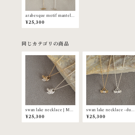
arabesque motif mantel la
riat | MNL-74
¥25,300
同じカテゴリの商品
swan lake necklace | MN
swan lake necklace -duo 
L-79
MNL-80
¥25,300
¥25,300