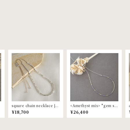
|
square chain necklace |
<Amethyst mix> "gem st
MNL-76
one" beaded choker | M
¥18,700
¥26,400
NL-61