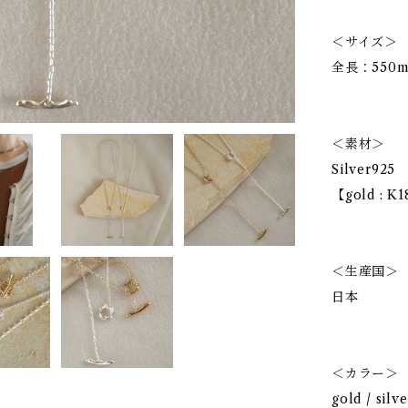
＜サイズ＞
全長：550
＜素材＞
Silver925
【gold :
＜生産国＞
日本
＜カラー＞
gold / silve