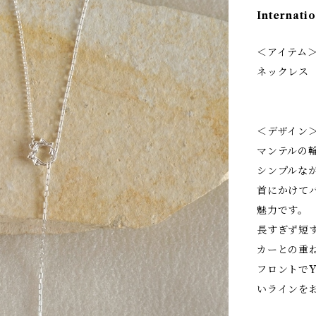
Internatio
＜アイテム
ネックレス
＜デザイン
マンテルの
シンプルな
首にかけて
魅力です。
長すぎず短
カーとの重
フロントで
いラインを