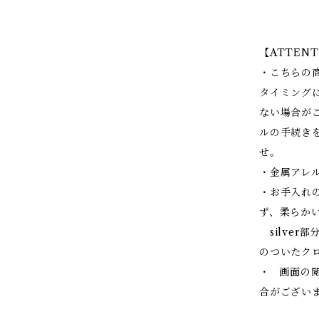
【ATTENT
・こちらの
タイミング
ない場合が
ルの手続き
せ。
・金属アレ
・お手入れの
ず、柔らか
silver
のついたク
・ 画面の
合がござい