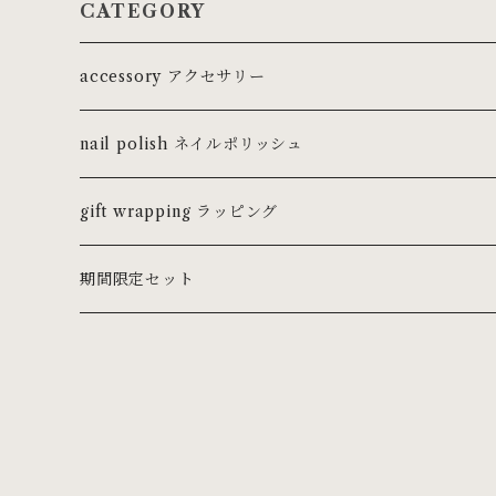
CATEGORY
accessory アクセサリー
ring リング
nail polish ネイルポリッシュ
ピンキーリング
necklace ネックレス・チョーカー
gift wrapping ラッピング
pierce ピアス
期間限定セット
earring イヤリング
earcuff イヤーカフ
bracelet ブレスレット・バングル