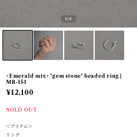
1
/4
<Emerald mix> "gem stone" beaded ring |
MR-153
¥12,100
SOLD OUT
＜アイテム＞
リング