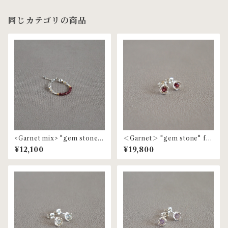
同じカテゴリの商品
<Garnet mix> "gem stone"
＜Garnet＞ "gem stone" flo
beaded ring | MR-153
wer pierce | MP-71
¥12,100
¥19,800