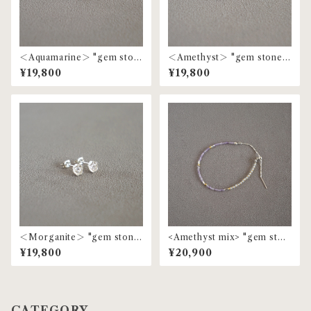
＜Aquamarine＞ "gem ston
＜Amethyst＞ "gem stone"
e" flower pierce | MP-71
flower pierce | MP-71
¥19,800
¥19,800
＜Morganite＞ "gem ston
<Amethyst mix> "gem ston
e" flower pierce | MP-71
e" beaded bracelet | MBL-
¥19,800
¥20,900
38
CATEGORY