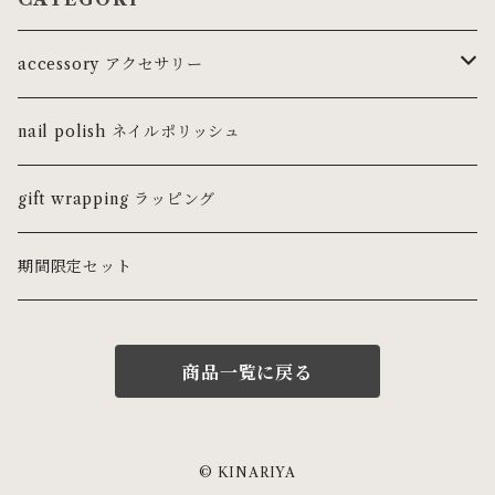
accessory アクセサリー
ring リング
nail polish ネイルポリッシュ
ピンキーリング
necklace ネックレス・チョーカー
gift wrapping ラッピング
pierce ピアス
期間限定セット
earring イヤリング
商品一覧に戻る
earcuff イヤーカフ
bracelet ブレスレット・バングル
© KINARIYA