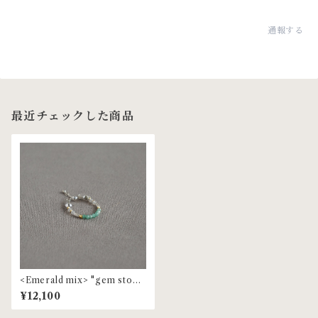
通報する
最近チェックした商品
<Emerald mix> "gem ston
e" beaded ring | MR-153
¥12,100