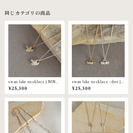
同じカテゴリの商品
swan lake necklace | MNL-
swan lake necklace -duo |
79
MNL-80
¥25,300
¥25,300