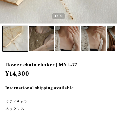
1
/14
flower chain choker | MNL-77
¥14,300
International shipping available
＜アイテム＞
ネックレス