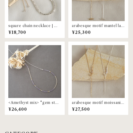
square chain necklace | M
arabesque motif mantel lari
NL-76
at | MNL-74
¥18,700
¥25,300
<Amethyst mix> "gem ston
arabesque motif moissanite
e" beaded choker | MNL-6
lariat | MNL-75
¥26,400
¥27,500
1