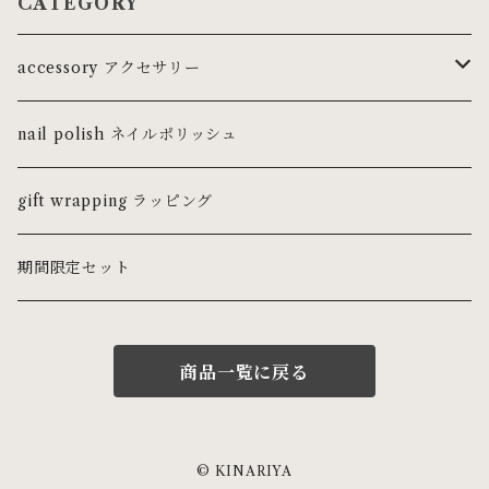
CATEGORY
accessory アクセサリー
ring リング
nail polish ネイルポリッシュ
ピンキーリング
necklace ネックレス・チョーカー
gift wrapping ラッピング
pierce ピアス
期間限定セット
earring イヤリング
商品一覧に戻る
earcuff イヤーカフ
bracelet ブレスレット・バングル
© KINARIYA