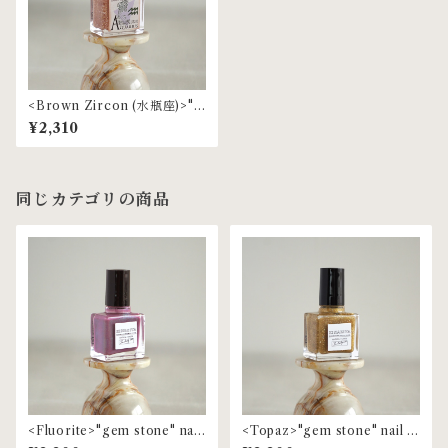
<Brown Zircon (水瓶座)>"g
em stone" nail polish
¥2,310
同じカテゴリの商品
<Fluorite>"gem stone" nail
<Topaz>"gem stone" nail p
polish
olish