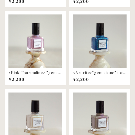
¥2,200
¥2,200
<Pink Tourmaline> "gem st
<Azurite>"gem stone" nail
one" nail polish
polish
¥2,200
¥2,200