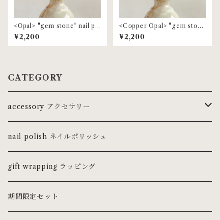
<Opal> "gem stone" nail po
<Copper Opal> "gem ston
lish
e" nail polish
¥2,200
¥2,200
CATEGORY
accessory アクセサリー
ring リング
nail polish ネイルポリッシュ
ピンキーリング
necklace ネックレス・チョーカー
gift wrapping ラッピング
pierce ピアス
期間限定セット