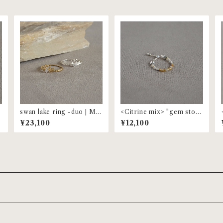
swan lake ring -duo | MR
<Citrine mix> "gem ston
-155
e" beaded ring | MR-153
¥23,100
¥12,100