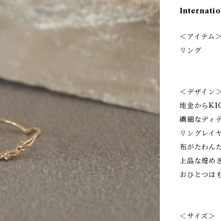
Internatio
＜アイテム
リング
＜デザイン
地金からK
繊細なディ
リングレイ
布がたわん
上品な煌め
おひとつは
＜サイズ＞