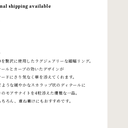
nal shipping available
＞
＞
10を贅沢に使用したラグジュアリーな細幅リング。
テールとカーブの効いたデザインが
ヤードにさり気なく華を添えてくれます。
だような緩やかなスカラップ状のディテールに
きのモアサナイトを4粒添えた優雅な一品。
もちろん、重ね着けにもおすすめです。