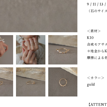
9 / 11 / 13 
（石のサイズ 
＜素材＞
K10
合成モアサ
＊地金からK
摩擦による
＜カラー＞
gold
【ATTENT