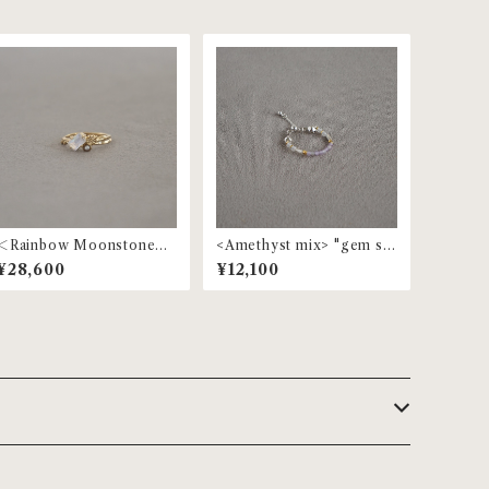
＜Rainbow Moonstone
<Amethyst mix> "gem st
＞"gem stone" pearl ring
one" beaded ring | MR-15
¥28,600
¥12,100
| MR-97
3