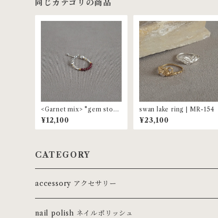
同じカテゴリの商品
<Garnet mix> "gem ston
swan lake ring | MR-154
e" beaded ring | MR-153
¥12,100
¥23,100
CATEGORY
accessory アクセサリー
ring リング
nail polish ネイルポリッシュ