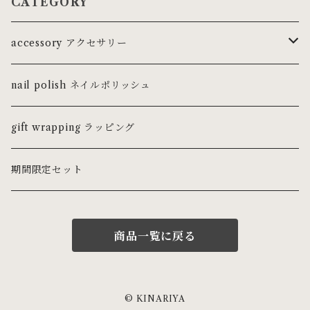
CATEGORY
accessory アクセサリー
ring リング
nail polish ネイルポリッシュ
ピンキーリング
necklace ネックレス・チョーカー
gift wrapping ラッピング
pierce ピアス
期間限定セット
earring イヤリング
商品一覧に戻る
earcuff イヤーカフ
bracelet ブレスレット・バングル
© KINARIYA