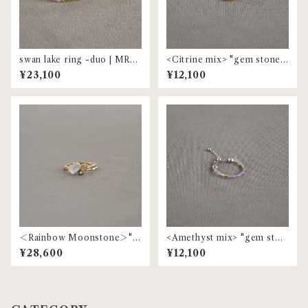
swan lake ring -duo | MR-1
<Citrine mix> "gem stone"
55
beaded ring | MR-153
¥23,100
¥12,100
＜Rainbow Moonstone＞"g
<Amethyst mix> "gem ston
em stone" pearl ring | MR-
e" beaded ring | MR-153
¥28,600
¥12,100
97