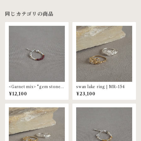
同じカテゴリの商品
<Garnet mix> "gem stone"
swan lake ring | MR-154
beaded ring | MR-153
¥12,100
¥23,100