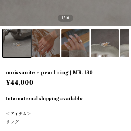
1
/10
moissanite + pearl ring | MR-130
¥44,000
International shipping available
＜アイテム＞
リング