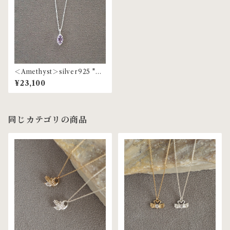
＜Amethyst＞silver925 "ge
m stone" grain necklace |
¥23,100
MNL-55
同じカテゴリの商品