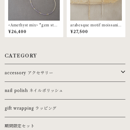
<Amethyst mix> "gem ston
arabesque motif moissanite
e" beaded choker | MNL-6
lariat | MNL-75
¥26,400
¥27,500
1
CATEGORY
accessory アクセサリー
ring リング
nail polish ネイルポリッシュ
ピンキーリング
necklace ネックレス・チョーカー
gift wrapping ラッピング
pierce ピアス
期間限定セット