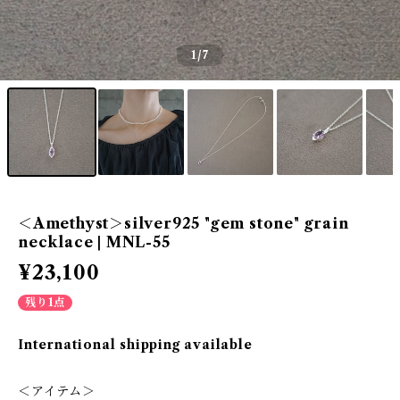
1
/7
＜Amethyst＞silver925 "gem stone" grain
necklace | MNL-55
¥23,100
残り1点
International shipping available
＜アイテム＞