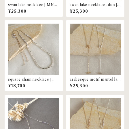
swan lake necklace | MNL-
swan lake necklace -duo |
79
MNL-80
¥25,300
¥25,300
square chain necklace | M
arabesque motif mantel lari
NL-76
at | MNL-74
¥18,700
¥25,300