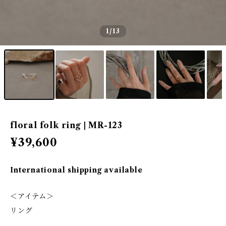
1
/13
floral folk ring | MR-123
¥39,600
International shipping available
＜アイテム＞
リング