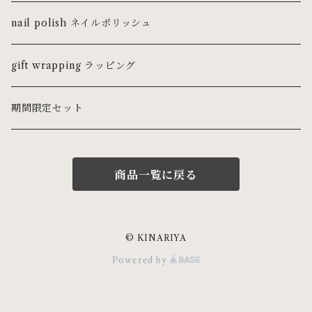
ring リング
nail polish ネイルポリッシュ
ピンキーリング
necklace ネックレス・チョーカー
gift wrapping ラッピング
pierce ピアス
期間限定セット
earring イヤリング
商品一覧に戻る
earcuff イヤーカフ
bracelet ブレスレット・バングル
© KINARIYA
Powered by
gem stone 天然石