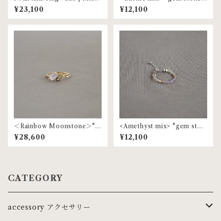
55
beaded ring | MR-153
¥23,100
¥12,100
＜Rainbow Moonstone＞"g
<Amethyst mix> "gem ston
em stone" pearl ring | MR-
e" beaded ring | MR-153
¥28,600
¥12,100
97
CATEGORY
accessory アクセサリー