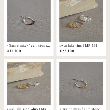
<Garnet mix> "gem stone"
swan lake ring | MR-154
beaded ring | MR-153
¥12,100
¥23,100
swan lake ring -duo | MR-1
<Citrine mix> "gem stone"